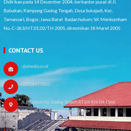
Didirikan pada 14 Desember 2004, berkantor pusat di Jl.
Babakan, Kampung Gadog Tengah, Desa Sukajadi, Kec.
Tamansari, Bogor, Jawa Barat Badan hukum: SK Menkumham
No. C‑363/HT.01.02/TH 2005, diresmikan 18 Maret 2005
CONTACT US
-@alwafa.or.id
02518417882
Jl. Babakan Kp. Gadog Tengah RT 04 RW 04, Desa
Sukajadi, Kec. Tamansari, Kab. Bogor