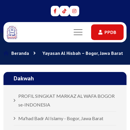
PPDB
PPDB
Beranda
Yayasan Al Hisbah – Bogor, Jawa Barat
Dakwah
PROFIL SINGKAT MARKAZ AL WAFA BOGOR
se-INDONESIA
Ma'had Badr Al Islamy - Bogor, Jawa Barat