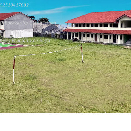
02518417882
Jl. Babakan Kp. Gadog Tengah
RT 04 RW 04, Desa Sukajadi,
Kec. Tamansari, Kab. Bogor
© Copyright 2026, ALWAFA