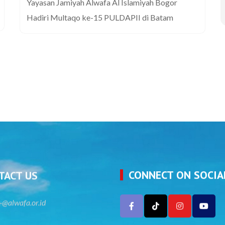
Yayasan Jamiyah Alwafa Al Islamiyah Bogor
Hadiri Multaqo ke-15 PULDAPII di Batam
TACT US
CONNECT ON SOCIA
-@alwafa.or.id