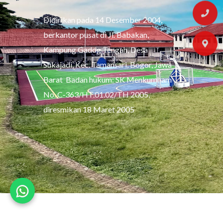
Didirikan pada 14 Desember 2004,
berkantor pusat di Jl. Babakan,
Kampung Gadog Tengah, Desa
Sukajadi, Kec. Tamansari, Bogor, Jawa
Barat Badan hukum: SK Menkumham
No. C‑363/HT.01.02/TH 2005,
diresmikan 18 Maret 2005