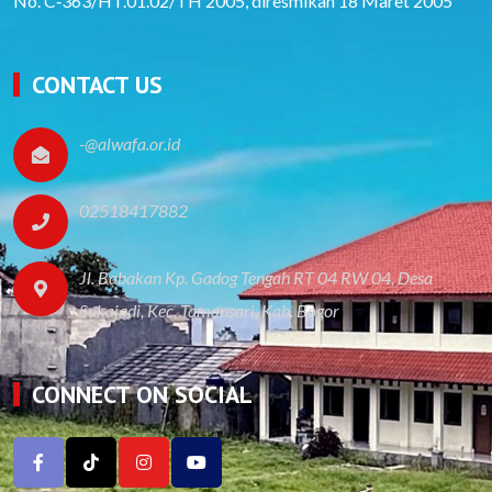
No. C‑363/HT.01.02/TH 2005, diresmikan 18 Maret 2005
CONTACT US
-@alwafa.or.id
02518417882
Jl. Babakan Kp. Gadog Tengah RT 04 RW 04, Desa
Sukajadi, Kec. Tamansari, Kab. Bogor
CONNECT ON SOCIAL